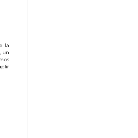
e la
, un
amos
plir