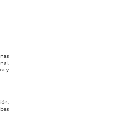
unas
nal.
ra y
ión.
ebes