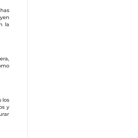
chas
uyen
n la
era,
como
 los
os y
urar