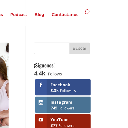
as
Podcast
Blog
Contáctanos
¡Síguenos!
4.4k
Follows
Facebook
3.3k
Followers
Instagram
745
Followers
YouTube
377
Followers